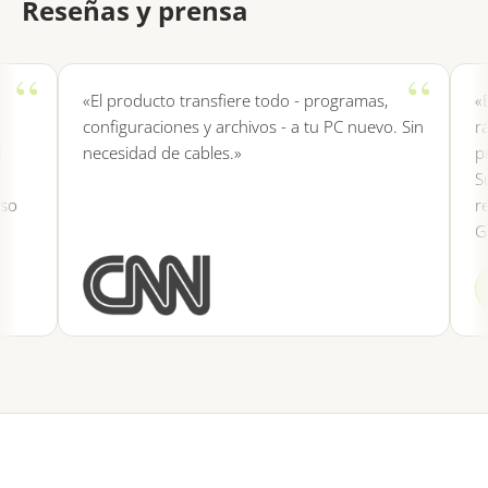
Reseñas y prensa
«El producto transfiere todo - programas,
«Es e
configuraciones y archivos - a tu PC nuevo. Sin
rápid
necesidad de cables.»
progr
Su p
reins
Grac
SF