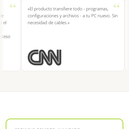
«El producto transfiere todo - programas,
«
configuraciones y archivos - a tu PC nuevo. Sin
r
l
necesidad de cables.»
p
S
eso
r
G