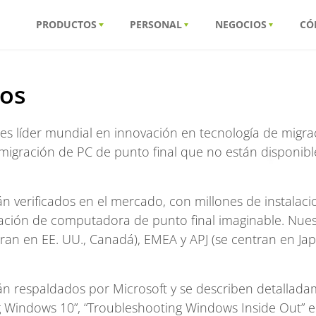
PRODUCTOS
PERSONAL
NEGOCIOS
CÓ
ros
 es líder mundial en innovación en tecnología de migr
migración de PC de punto final que no están disponibl
án verificados en el mercado, con millones de instalac
ración de computadora de punto final imaginable. Nues
ran en EE. UU., Canadá), EMEA y APJ (se centran en Jap
án respaldados por Microsoft y se describen detalladam
g Windows 10”, “Troubleshooting Windows Inside Out” e