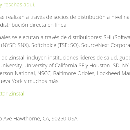
y reseñas aquí
.
e realizan a través de socios de distribución a nivel n
distribución directa en línea.
les se ejecutan a través de distribuidores: SHI (Softw
 (NYSE: SNX), Softchoice (TSE: SO), SourceNext Corporat
 de Zinstall incluyen instituciones líderes de salud, gu
niversity, University of California SF y Houston ISD, NY
fferson National, NSCC, Baltimore Orioles, Lockheed Mar
Nueva York y muchos más.
tar Zinstall
op Ave Hawthorne, CA, 90250 USA