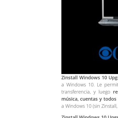
Zinstall Windows 10 Up
a Windows 10. Le perm
transferencia, y luego
re
música, cuentas y todos 
a Windows 10 (sin Zinstal
Zinstall Windows 10 Up