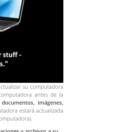
 actualizar su computadora
computadora antes de la
s, documentos, imágenes,
tadora estará actualizada
 computadora).
aciones y archivos a su