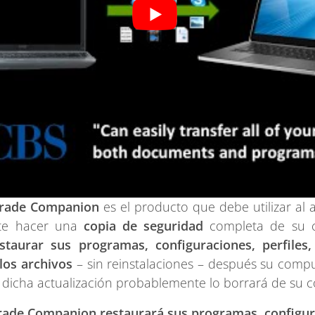
grade Companion
es el producto que debe utilizar al
ite hacer una
copia de seguridad
completa de su 
staurar sus programas, configuraciones, perfile
los archivos
– sin reinstalaciones – después su compu
l, dicha actualización probablemente lo borrará de su
grade Companion
restaurará sus programas, configur