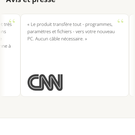
très
« Le produit transfère tout - programmes,
«
s
paramètres et fichiers - vers votre nouveau
r
PC. Aucun câble nécessaire. »
p
e à
o
d
p
p